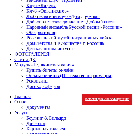
Районный клуб «Прометей»
Клуб «Лидер»
Клуб «Организатор»
Любительский клуб «Дом дружбы»
Добровольческое движение «Добрый енот»
Народный ансамбль Русской песни «Россичи»
Обсерватория
Россошанский музей пограничных войск
Дом Детства и Юношества г. Россошь
Детская школа искусств
ФОТОГАЛЕРЕЯ
Сайты ДК
Модуль «Пушкинская карта»
Купить билеты онлайн
Оплата билетов (Платёжная информация)
Реквизиты
Договор оферты
Главная
Версия для слабовидящих
О нас
Документы
Услуги
Боулинг & Бильярд
Дискозал
Картинная галерея