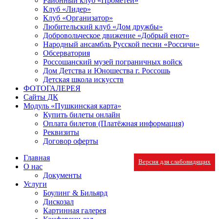
Районный клуб «Прометей»
Клуб «Лидер»
Клуб «Организатор»
Любительский клуб «Дом дружбы»
Добровольческое движение «Добрый енот»
Народный ансамбль Русской песни «Россичи»
Обсерватория
Россошанский музей пограничных войск
Дом Детства и Юношества г. Россошь
Детская школа искусств
ФОТОГАЛЕРЕЯ
Сайты ДК
Модуль «Пушкинская карта»
Купить билеты онлайн
Оплата билетов (Платёжная информация)
Реквизиты
Договор оферты
Главная
Версия для слабовидящих
О нас
Документы
Услуги
Боулинг & Бильярд
Дискозал
Картинная галерея