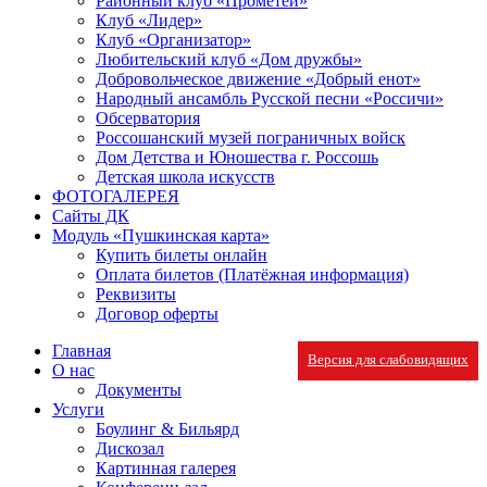
Районный клуб «Прометей»
Клуб «Лидер»
Клуб «Организатор»
Любительский клуб «Дом дружбы»
Добровольческое движение «Добрый енот»
Народный ансамбль Русской песни «Россичи»
Обсерватория
Россошанский музей пограничных войск
Дом Детства и Юношества г. Россошь
Детская школа искусств
ФОТОГАЛЕРЕЯ
Сайты ДК
Модуль «Пушкинская карта»
Купить билеты онлайн
Оплата билетов (Платёжная информация)
Реквизиты
Договор оферты
Главная
Версия для слабовидящих
О нас
Документы
Услуги
Боулинг & Бильярд
Дискозал
Картинная галерея