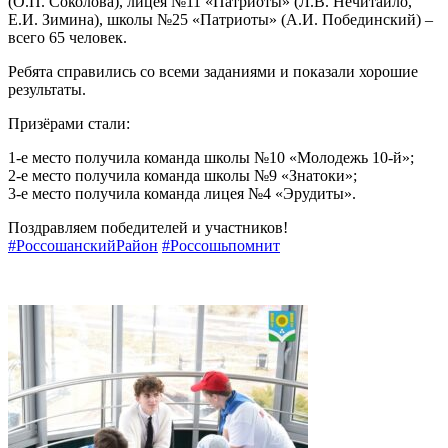
(О.П. Соколова), лицея №11 «Патриоты» (Л.В. Нечитайло,
Е.И. Зимина), школы №25 «Патриоты» (А.И. Побединский) –
всего 65 человек.
Ребята справились со всеми заданиями и показали хорошие
результаты.
Призёрами стали:
1-е место получила команда школы №10 «Молодежь 10-й»;
2-е место получила команда школы №9 «Знатоки»;
3-е место получила команда лицея №4 «Эрудиты».
Поздравляем победителей и участников!
#РоссошанскийРайон
#Россошьпомнит