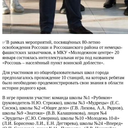
✅В рамках мероприятий, посвящённых 80-летию
освобождения Россоши и Россошанского района от немецко-
фашистских захватчиков, в МКУ «Молодежном центре» 20
января состоялась интеллектуальная игра под названием
«Россошь – населённый пункт воинской доблести».
Для участников из общеобразовательных школ города
предполагалось прохождение 10 станций, на которых ребятам
было необходимо продемонстрировать свои знания в области
истории родного края.
В игре приняли участие: команда школы №1 «Рубикон»
(руководитель Н.Ю. Стрижко), школы №3 «Мудрецы» (Е.С.
Сисюк), школы №2 «Общее дело» (Г.В. Лихова, А.А. Ряднов),
школы №9 «Знатоки» (В.В. Калашникова), лицея №4
«Эрудиты» (С.Ю. Северина), школы №10 «Молодежь 10-й»
(Л.И. Борисенко Л.И., Е.Н. Дегтярева), школы №24 «Вперед»